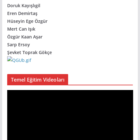
Doruk Kayışlıgil
Eren Demirtaş
Hüseyin Ege Özgür
Mert Can Işık
Özgür Kaan Aşar
Sarp Ersoy
Şevket Toprak Gökçe
Temel Eğitim Videoları
V
i
d
e
o
o