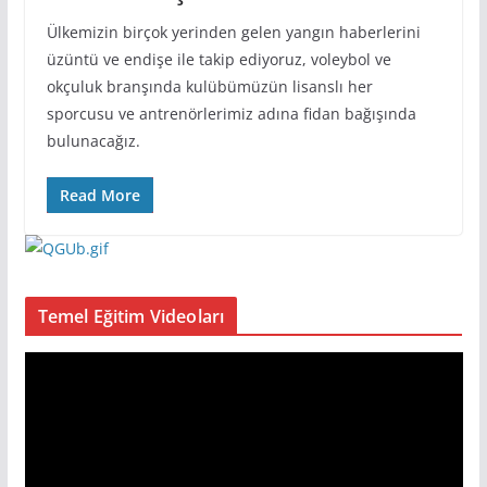
Ülkemizin birçok yerinden gelen yangın haberlerini
üzüntü ve endişe ile takip ediyoruz, voleybol ve
okçuluk branşında kulübümüzün lisanslı her
sporcusu ve antrenörlerimiz adına fidan bağışında
bulunacağız.
Read More
Temel Eğitim Videoları
V
i
d
e
o