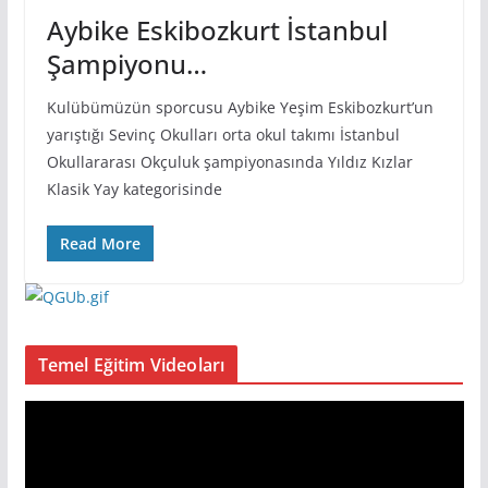
Aybike Eskibozkurt İstanbul
Şampiyonu…
Kulübümüzün sporcusu Aybike Yeşim Eskibozkurt’un
yarıştığı Sevinç Okulları orta okul takımı İstanbul
Okullararası Okçuluk şampiyonasında Yıldız Kızlar
Klasik Yay kategorisinde
Read More
Temel Eğitim Videoları
V
i
d