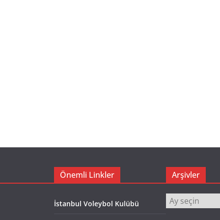
Önemli Linkler
Arşivler
Arşivler
İstanbul Voleybol Kulübü