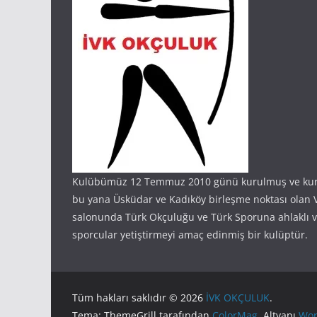
Kulübümüz 12 Temmuz 2010 günü kurulmuş ve ku
bu yana Üsküdar ve Kadıköy birleşme noktası olan V
salonunda Türk Okçuluğu ve Türk Sporuna ahlaklı ve
sporcular yetiştirmeyi amaç edinmiş bir kulüptür.
Tüm hakları saklıdır © 2026
İVK OKÇULUK
.
Tema: ThemeGrill tarafından
ColorMag
. Altyapı
Wor