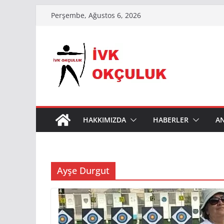
Skip
Perşembe, Ağustos 6, 2026
to
content
HAKKIMIZDA
HABERLER
A
Ayşe Durgut